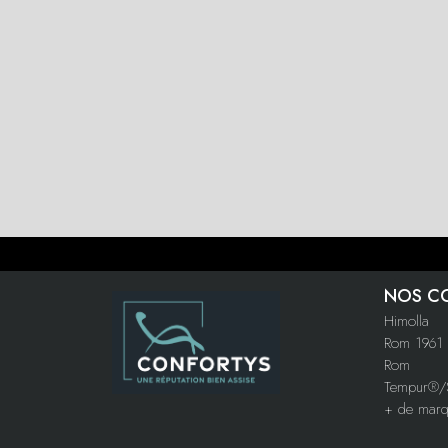
NOS C
Himolla
Rom 1961
Rom
Tempur®/S
+ de mar