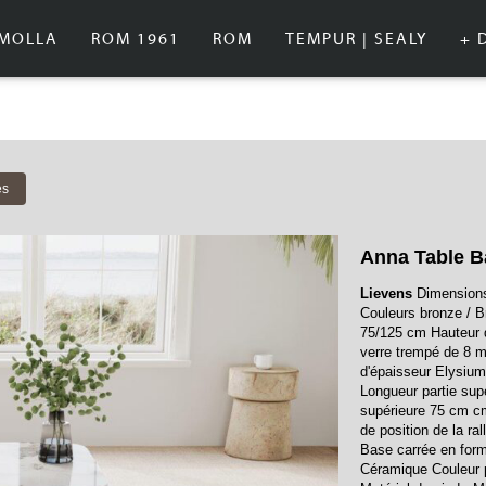
IMOLLA
ROM 1961
ROM
TEMPUR | SEALY
+ 
es
Anna Table B
Lievens
Dimensions 
Couleurs bronze / Br
75/125 cm Hauteur de
verre trempé de 8 
d'épaisseur Elysi
Longueur partie sup
supérieure 75 cm cm
de position de la r
Base carrée en form
Céramique Couleur p