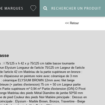
DE MARQUES
RECHERCHER UN PRODUIT
<< Retour
asse
: l 75/125 x h 42 x p 75/125 cm table basse tournante
un Elysium Longueur de l'article 75/125 cm Largeur de l'article
 l'article 42 cm Matériau de la partie supérieure en bronze :
mm d'épaisseur en peinture noire avec céramique de 3 mm
um : céramique ELYSIUM BROWN 12mm avec filet beige
érieure (+ parties d'extension) 75 cm + 50 cm Largeur partie
 Partie supérieure m² 0,94 m² Partie d'extension (O/N) O Pivot
allonge Matériau des pieds Métal Diamètre de jambe 50*50 mm
e de pied Couleur des pieds Noir Matière principale : Dessus en
rincipale : Elysium - Marble Brown, Bronze, Travertine - Beige