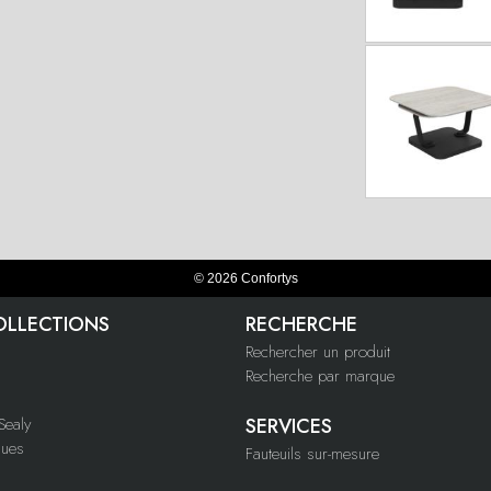
© 2026 Confortys
OLLECTIONS
RECHERCHE
Rechercher un produit
Recherche par marque
ealy
SERVICES
ques
Fauteuils sur-mesure