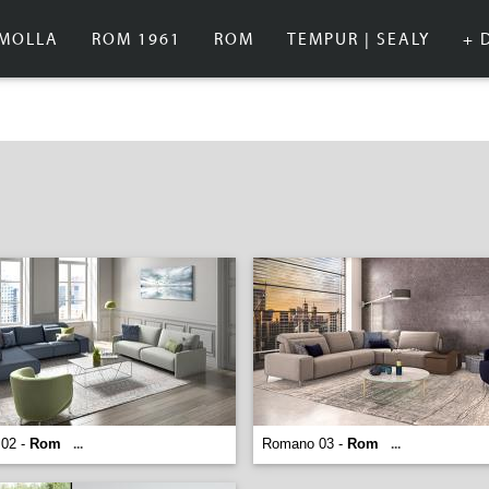
IMOLLA
ROM 1961
ROM
TEMPUR | SEALY
+ 
02 -
Rom
Romano 03 -
Rom
...
...