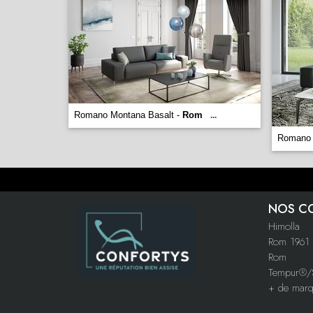
Romano Montana Basalt -
Rom
...
Romano 
NOS C
Himolla
Rom 1961
Rom
Tempur®/S
+ de mar