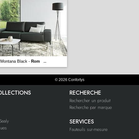
Montana Black -
Rom
...
© 2026 Confortys
OLLECTIONS
RECHERCHE
Rechercher un produit
Recherche par marque
ealy
SERVICES
ques
Fauteuils sur-mesure