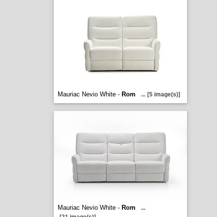
Mauriac Nevio White -
Rom
...
[5 image(s)]
Mauriac Nevio White -
Rom
...