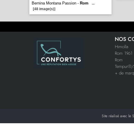
Bernina Montana Passion -
Rom
...
[48 image(s)]
NOS C
Himolla
Rom 1961
Rom
Tempur®/S
+ de mar
Site réalisé avec le
S