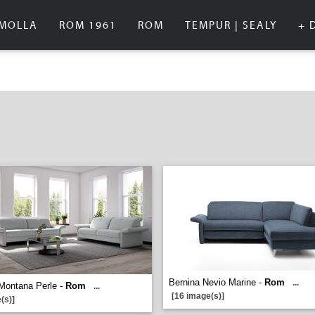
IMOLLA
ROM 1961
ROM
TEMPUR | SEALY
+ 
Bernina Nevio Marine -
Rom
...
Montana Perle -
Rom
...
[16 image(s)]
(s)]