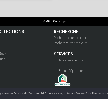
© 2026 Confortys
OLLECTIONS
RECHERCHE
Rechercher un produit
Recherche par marque
ealy
SERVICES
ques
Fauteuils sur-mesure
Le Bonus Réparation
ystème de Gestion de Contenu (SGC)
imagenia
, créé et développé en France par