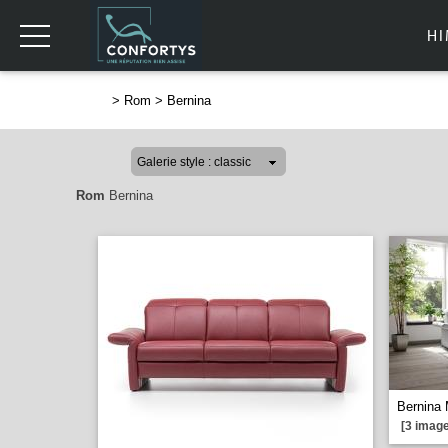
H
>
Rom
>
Bernina
Rom
Bernina
Bernina 
[3 image