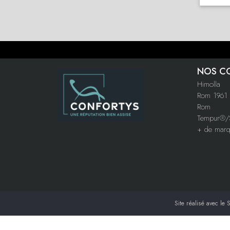
NOS C
Himolla
Rom 1961
Rom
Tempur®/S
+ de mar
Site réalisé avec le
S