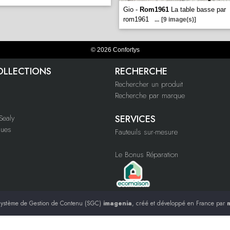
Gio -
Rom1961
La table basse par
rom1961
...
[9 image(s)]
© 2026 Confortys
OLLECTIONS
RECHERCHE
Rechercher un produit
Recherche par marque
ealy
SERVICES
ques
Fauteuils sur-mesure
Le Bonus Réparation
ystème de Gestion de Contenu (SGC)
imagenia
, créé et développé en France par