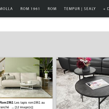
IMOLLA
ROM 1961
ROM
TEMPUR | SEALY
+ 
Rom1961
Les tapis rom1961 au
ranché
...
[12 image(s)]