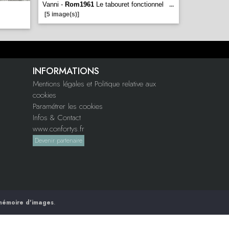
Vanni -
Rom1961
Le tabouret fonctionnel
...
[5 image(s)]
INFORMATIONS
Mentions légales et Politique relative aux
cookies
Paramétrer les cookies
Infos & Contact
www.confortys.fr
Devenir partenaire
mémoire d'images
.