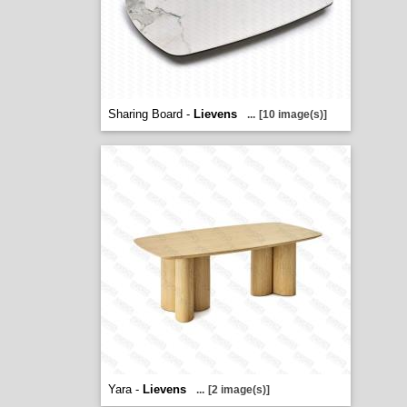
Sharing Board -
Lievens
...
[10 image(s)]
Yara -
Lievens
...
[2 image(s)]