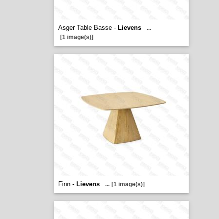
Asger Table Basse -
Lievens
...
[1 image(s)]
Finn -
Lievens
...
[1 image(s)]