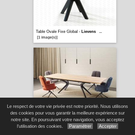
Table Ovale Fixe Global -
Lievens
...
[1 image(s)]
Le respect de votre vie privée est notre priorité. Nous utilisons
Table Rectangulaire Avec Allonge Gaspard -
des cookies pour vous garantir la meilleure expérience sur
Lievens
...
[4 image(s)]
notre site. En poursuivant votre navigation, vous acceptez
l’utilisation des cookies.
Paramétrer
Accepter