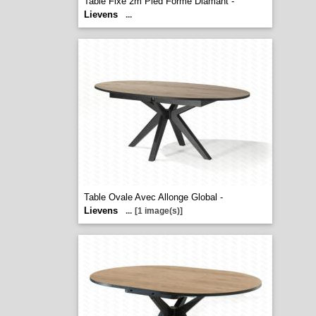
Table Fixe 2m Pied Forme Diamant -
Lievens
...
Table Ovale Avec Allonge Global -
Lievens
...
[1 image(s)]