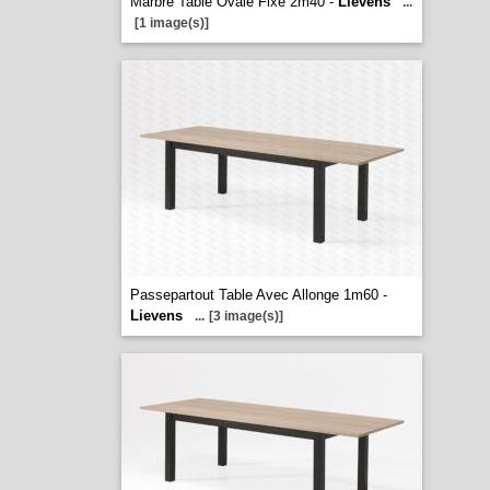
Marbre Table Ovale Fixe 2m40 -
Lievens
...
[1 image(s)]
Passepartout Table Avec Allonge 1m60 -
Lievens
...
[3 image(s)]