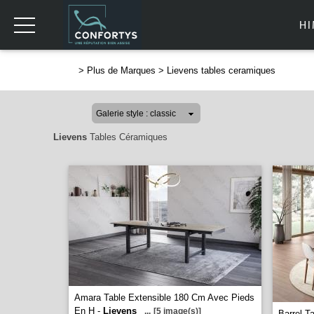
H
>
Plus de Marques
>
Lievens tables ceramiques
Lievens
Tables Céramiques
Amara Table Extensible 180 Cm Avec Pieds
En H -
Lievens
...
[5 image(s)]
Barrel T