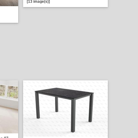
[13 image(s)]