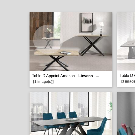
Table D 
Table D Appoint Amazon -
Lievens
...
[3 image
[1 image(s)]