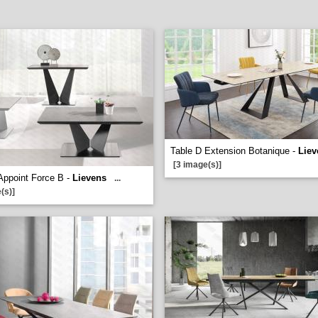
Table D Extension Botanique -
Liev
[3 image(s)]
Appoint Force B -
Lievens
...
(s)]