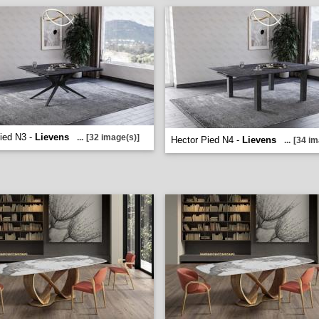
ied N3 -
Lievens
...
[32 image(s)]
Hector Pied N4 -
Lievens
...
[34 im