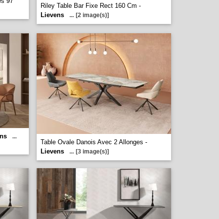
es 97
Riley Table Bar Fixe Rect 160 Cm -
Lievens
...
[2 image(s)]
ens
...
Table Ovale Danois Avec 2 Allonges -
Lievens
...
[3 image(s)]