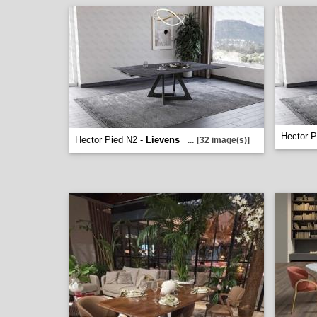
Hector P
Hector Pied N2 -
Lievens
...
[32 image(s)]