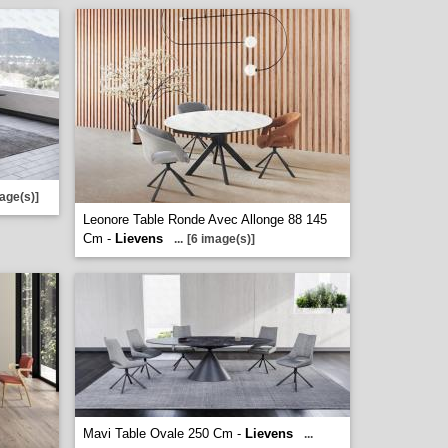
age(s)]
Leonore Table Ronde Avec Allonge 88 145
Cm -
Lievens
...
[6 image(s)]
Mavi Table Ovale 250 Cm -
Lievens
...