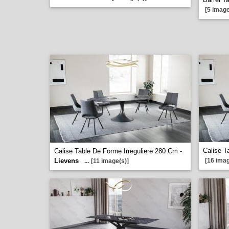
[5 image
Calise T
Calise Table De Forme Irreguliere 280 Cm -
Lievens
[16 imag
...
[11 image(s)]