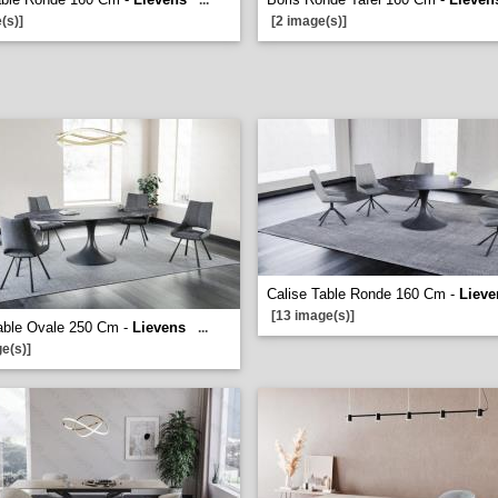
...
(s)]
[2 image(s)]
Calise Table Ronde 160 Cm -
Lieve
[13 image(s)]
able Ovale 250 Cm -
Lievens
...
e(s)]