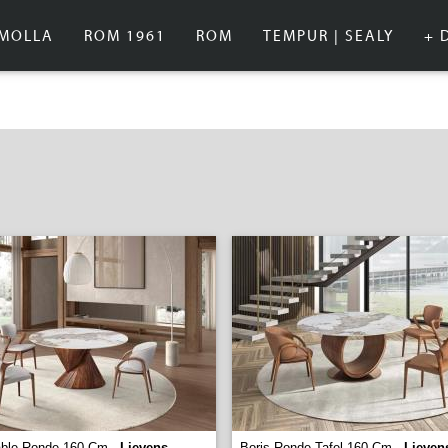
IMOLLA
ROM 1961
ROM
TEMPUR | SEALY
+ 
able Ronde 160 Cm -
Lievens
Boris Ronde Tafel 160 Cm -
Lieven