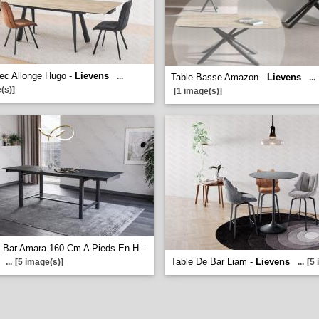
ec Allonge Hugo -
Lievens
...
Table Basse Amazon -
Lievens
...
(s)]
[1 image(s)]
 Bar Amara 160 Cm A Pieds En H -
Table De Bar Liam -
Lievens
...
[5 image(s)]
...
[5 