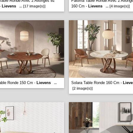
able Ronde Avec 2 Allonges 92
Paloma Table Ronde Avec 2 Allong
-
Lievens
160 Cm -
Lievens
...
[17 image(s)]
...
[4 image(s)]
Table Ronde 150 Cm -
Lievens
Solara Table Ronde 160 Cm -
Liev
...
[2 image(s)]