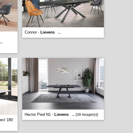
Connor -
Lievens
...
...
Hector Pied N1 -
Lievens
...
[30 image(s)]
ect 180