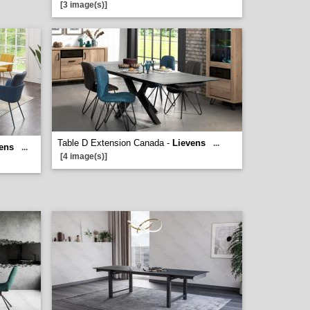
[3 image(s)]
Table D Extension Canada -
Lievens
...
ens
...
[4 image(s)]