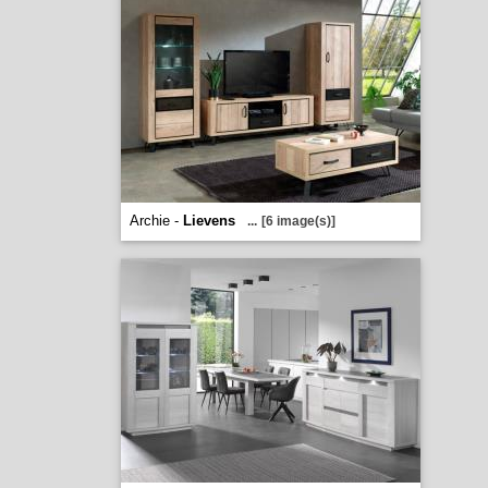
Archie -
Lievens
...
[6 image(s)]