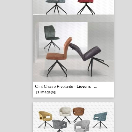
Clint Chaise Pivotante -
Lievens
...
[1 image(s)]