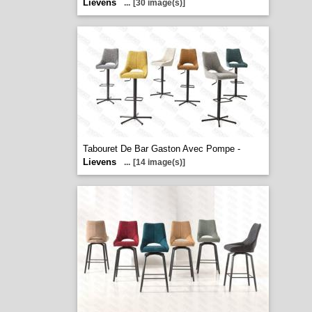
Lievens
...
[30 image(s)]
Tabouret De Bar Gaston Avec Pompe -
Lievens
...
[14 image(s)]