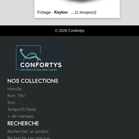
Vintage -
Keyton
...
[1 image(s)]
© 2026 Confortys
NOS COLLECTIONS
Himolla
Rom 1961
Rom
Tempur®/Sealy
+ de marques
RECHERCHE
Rechercher un produit
Recherche par marque