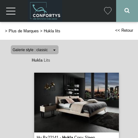
<< Retour
>
Plus de Marques
>
Hukla lits
Hukla
Lits
Hu Bx22141 -
Hukla
Cosy Sleep
...