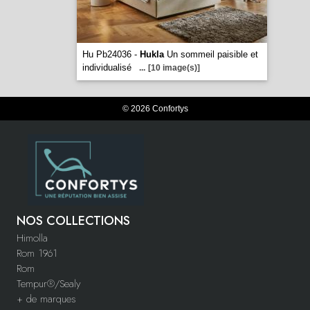
Hu Pb24036 -
Hukla
Un sommeil paisible et
individualisé
...
[10 image(s)]
© 2026 Confortys
NOS COLLECTIONS
Himolla
Rom 1961
Rom
Tempur®/Sealy
+ de marques