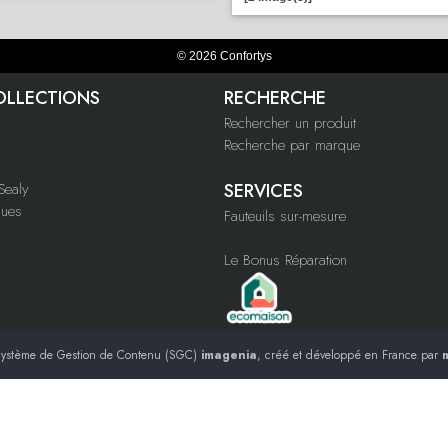
© 2026 Confortys
OLLECTIONS
RECHERCHE
Rechercher un produit
Recherche par marque
ealy
SERVICES
ques
Fauteuils sur-mesure
Le Bonus Réparation
ystème de Gestion de Contenu (SGC)
imagenia
, créé et développé en France par