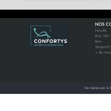
NOS C
Himolla
Rom 1961
Rom
Tempur®/S
+ de mar
Site réalisé avec le
S