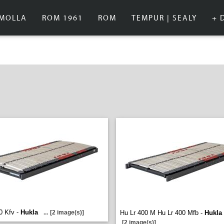
IMOLLA
ROM 1961
ROM
TEMPUR | SEALY
+ 
0 Kfv -
Hukla
...
[2 image(s)]
Hu Lr 400 M Hu Lr 400 Mfb -
Hukla
[2 image(s)]