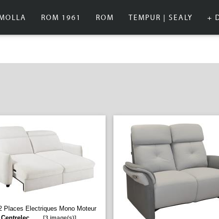
IMOLLA
ROM 1961
ROM
TEMPUR | SEALY
+ 
 Places Electriques Mono Moteur
-
Centrelec
...
[3 image(s)]