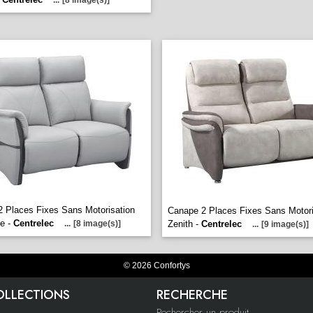
...
[8 image(s)]
 Places Fixes Sans Motorisation
Canape 2 Places Fixes Sans Motori
e -
Centrelec
...
[8 image(s)]
Zenith -
Centrelec
...
[9 image(s)]
© 2026 Confortys
OLLECTIONS
RECHERCHE
Rechercher un produit