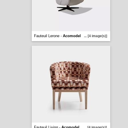
Fauteuil Lerone -
Acomodel
...
[4 image(s)]
Fauteuil Living -
Acomodel
...
[4 image(s)]