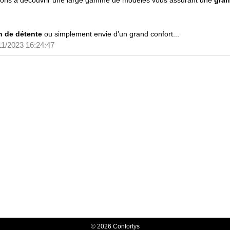
vitons à découvrir une large gamme de modèles vous assurant une
gra
n de détente
ou simplement envie d’un grand confort...
11/2023 16:24:47
© 2026 Confortys