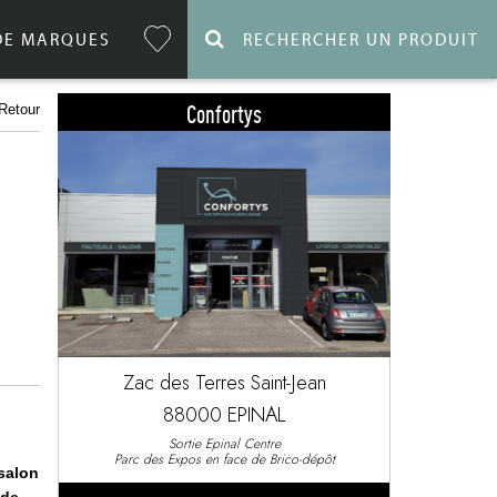
DE MARQUES
RECHERCHER UN PRODUIT
Confortys
Retour
Zac des Terres Saint-Jean
88000 EPINAL
Sortie Epinal Centre
Parc des Expos en face de Brico-dépôt
salon