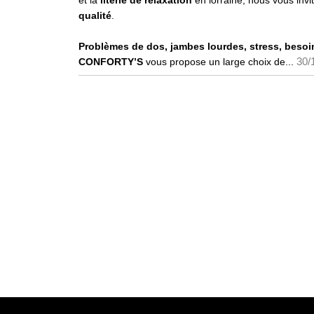
et la
literie de relaxation
en lorraine, nous vous in
qualité
.
Problèmes de dos, jambes lourdes, stress, besoi
30/
CONFORTY’S
vous propose un large choix de...