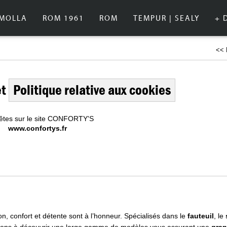
IMOLLA
ROM 1961
ROM
TEMPUR | SEALY
+ 
<< 
et
Politique relative aux cookies
êtes sur le site CONFORTY'S
www.confortys.fr
n, confort et détente sont à l’honneur. Spécialisés dans le
fauteuil
, le