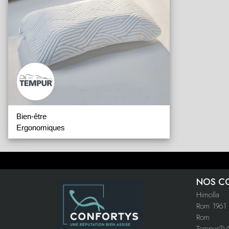
Bien-être
Ergonomiques
NOS C
Himolla
Rom 1961
Rom
Tempur®/S