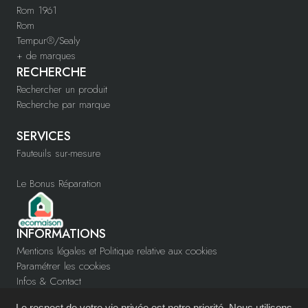
Rom 1961
Rom
Tempur®/Sealy
+ de marques
RECHERCHE
Rechercher un produit
Recherche par marque
SERVICES
Fauteuils sur-mesure
Le Bonus Réparation
INFORMATIONS
Mentions légales et Politique relative aux cookies
Paramétrer les cookies
Infos & Contact
www.confortys.fr
Le respect de votre vie privée est notre priorité. Nous utilisons