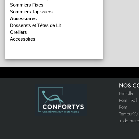
Sommiers Fixes
Sommiers Tapissiers
Accessoires
Dosserets et Têtes de Lit
Oreillers
Accessoires
NOS C
Himolla
Rom 1961
Rom
Tempur®/S
+ de mar