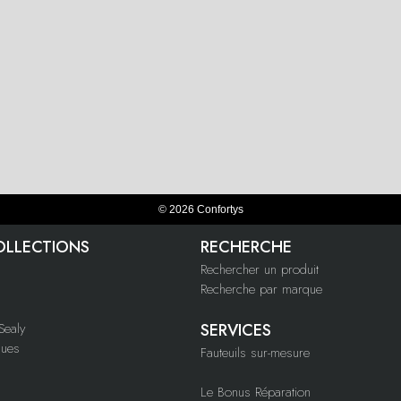
© 2026 Confortys
OLLECTIONS
RECHERCHE
Rechercher un produit
Recherche par marque
ealy
SERVICES
ques
Fauteuils sur-mesure
Le Bonus Réparation