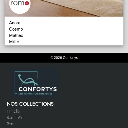
Adora
Cosmo
Matheo
Miller
Monami
Sari
© 2026 Confortys
Sereno
Tamour
Yoga
Accessoires
NOS COLLECTIONS
Himolla
Rom 1961
Rom