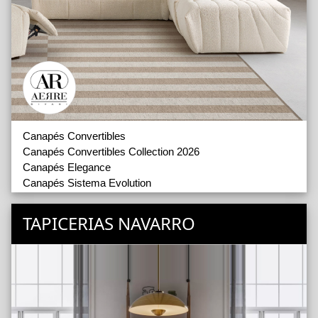
Canapés Convertibles
Canapés Convertibles Collection 2026
Canapés Elegance
Canapés Sistema Evolution
Fauteuils
Fauteuils Relax
TAPICERIAS NAVARRO
Coussins et Poufs