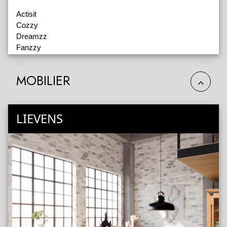
Actisit
Cozzy
Dreamzz
Fanzzy
Feelz
Industro
MOBILIER
Modena
Refitto
LIEVENS