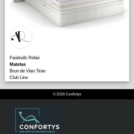
Fauteuils Relax
Matelas
Brun de Vian Tiran
Club Line
Curem
Dreams
© 2026 Confortys
Eléments
Ergoform
Grand Palais
Icone
Margaux Keller
Palace Hôtel