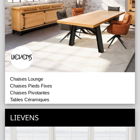
Chaises Lounge
Chaises Pieds Fixes
Chaises Pivotantes
Tables Céramiques
Tables de Bistrot
Tables Dessus en Ash Wood
LIEVENS
Tables Dessus en Verre
Tables Mélaminées
Tables Placage