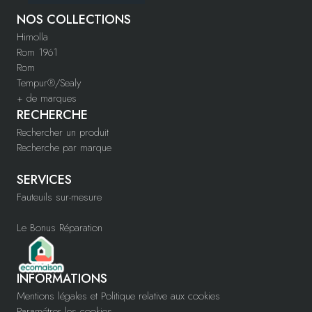
Slumberland Héritage
NOS COLLECTIONS
Slumberland Royal
Himolla
Sommiers
Rom 1961
Sommiers Coffres
Rom
Sommiers Electriques
Tempur®/Sealy
Sommiers Fixes
+ de marques
Sommiers Tapissiers
RECHERCHE
Accessoires
Dosserets et Têtes de Lit
Rechercher un produit
Oreillers
Recherche par marque
Accessoires
SERVICES
Fauteuils sur-mesure
Le Bonus Réparation
INFORMATIONS
Mentions légales et Politique relative aux cookies
Paramétrer les cookies